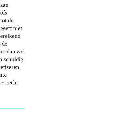
gaan
Hofs
tot de
geeft niet
oereikend
p de
hter dan wel
h schuldig
etiseren
chte
het recht