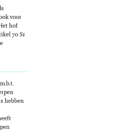
ds
 ook voor
Het hof
ikel 70 Sr
de
m.b.t.
erpen
els hebben
eeft
rpen