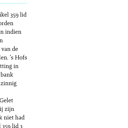
kel 359 lid
worden
n indien
en
s van de
en. ’s Hofs
tting in
htbank
lzinnig
 Gelet
j zijn
k niet had
359 lid 3