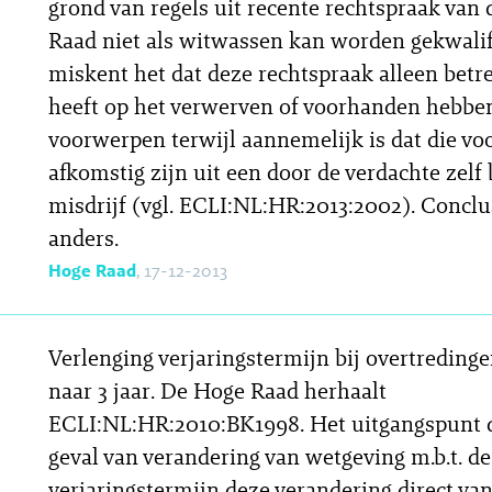
grond van regels uit recente rechtspraak van
Raad niet als witwassen kan worden gekwalif
miskent het dat deze rechtspraak alleen betr
heeft op het verwerven of voorhanden hebbe
voorwerpen terwijl aannemelijk is dat die v
afkomstig zijn uit een door de verdachte zelf
misdrijf (vgl. ECLI:NL:HR:2013:2002). Conclu
anders.
Hoge Raad
, 17-12-2013
Verlenging verjaringstermijn bij overtredinge
naar 3 jaar. De Hoge Raad herhaalt
ECLI:NL:HR:2010:BK1998. Het uitgangspunt d
geval van verandering van wetgeving m.b.t. de
verjaringstermijn deze verandering direct va