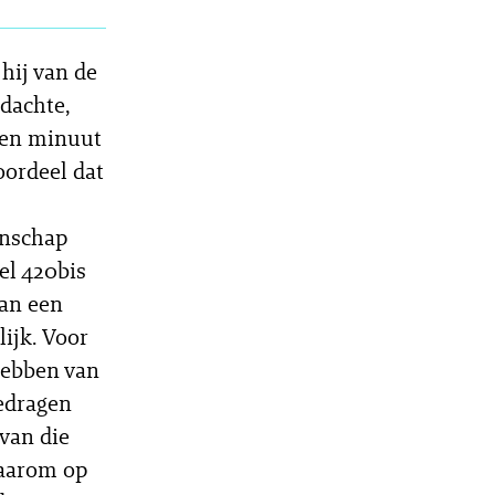
 hij van de
rdachte,
een minuut
oordeel dat
enschap
el 420bis
van een
lijk. Voor
hebben van
gedragen
van die
daarom op