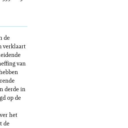
n de
n verklaart
nleidende
heffing van
 hebben
erende
n derde in
egd op de
ver het
t de