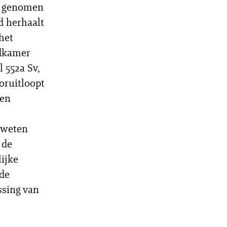
ag genomen
 herhaalt
het
adkamer
l 552a Sv,
oruitloopt
ven
rweten
 de
ijke
 de
ssing van