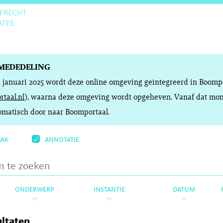
MEDEDELING
n januari 2025 wordt deze online omgeving geïntegreerd in Boomp
taal.nl
), waarna deze omgeving wordt opgeheven. Vanaf dat mom
matisch door naar Boomportaal.
aak
annotatie
onderwerp
instantie
datum
ultaten