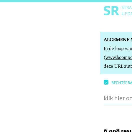
ALGEMENE 
In de loop va
(
www.boompor
deze URL auto
rechtspr
6.998 res