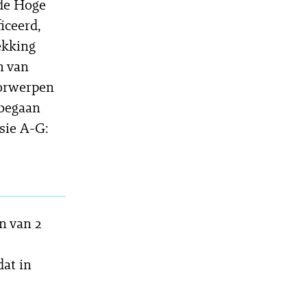
 de Hoge
iceerd,
ekking
n van
oorwerpen
 begaan
sie A-G:
n van 2
at in
n