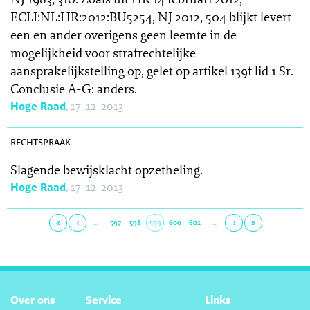
ECLI:NL:HR:2012:BU5254, NJ 2012, 504 blijkt levert
een en ander overigens geen leemte in de
mogelijkheid voor strafrechtelijke
aansprakelijkstelling op, gelet op artikel 139f lid 1 Sr.
Conclusie A-G: anders.
Hoge Raad
, 17-12-2013
SR 2013-0511
rechtspraak
Slagende bewijsklacht opzetheling.
Hoge Raad
, 17-12-2013
«
‹
…
597
598
599
600
601
…
›
»
Over ons
Service
Links