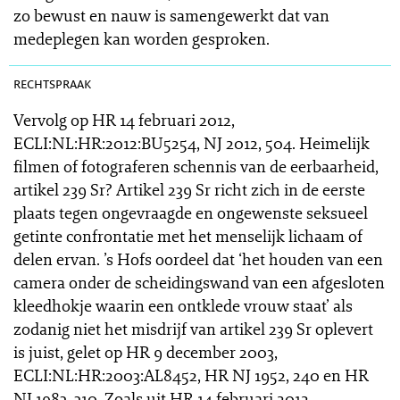
zo bewust en nauw is samengewerkt dat van
medeplegen kan worden gesproken.
SR 2013-0520
rechtspraak
Vervolg op HR 14 februari 2012,
ECLI:NL:HR:2012:BU5254, NJ 2012, 504. Heimelijk
filmen of fotograferen schennis van de eerbaarheid,
artikel 239 Sr? Artikel 239 Sr richt zich in de eerste
plaats tegen ongevraagde en ongewenste seksueel
getinte confrontatie met het menselijk lichaam of
delen ervan. ’s Hofs oordeel dat ‘het houden van een
camera onder de scheidingswand van een afgesloten
kleedhokje waarin een ontklede vrouw staat’ als
zodanig niet het misdrijf van artikel 239 Sr oplevert
is juist, gelet op HR 9 december 2003,
ECLI:NL:HR:2003:AL8452, HR NJ 1952, 240 en HR
NJ 1983, 310. Zoals uit HR 14 februari 2012,