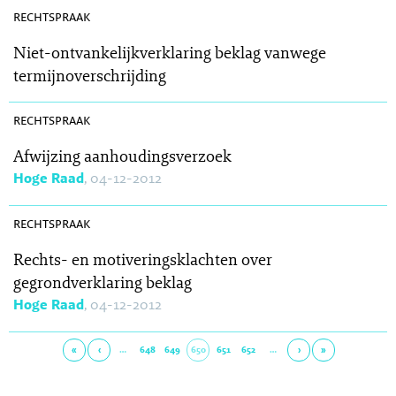
rechtspraak
Niet-ontvankelijkverklaring beklag vanwege
termijnoverschrijding
SR 2012-0322
rechtspraak
Afwijzing aanhoudingsverzoek
Hoge Raad
, 04-12-2012
SR 2012-0321
rechtspraak
Rechts- en motiveringsklachten over
gegrondverklaring beklag
Hoge Raad
, 04-12-2012
«
‹
…
648
649
650
651
652
…
›
»