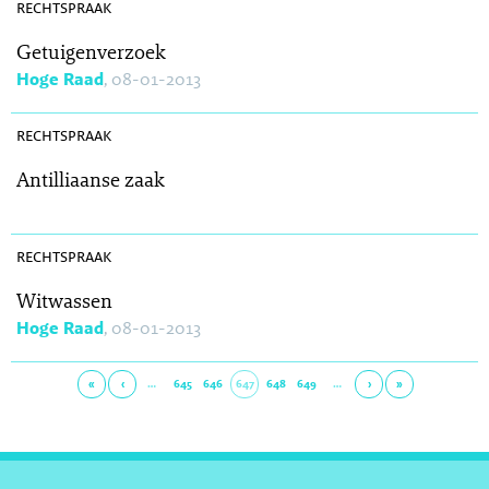
rechtspraak
Getuigenverzoek
Hoge Raad
, 08-01-2013
SR 2013-0010
rechtspraak
Antilliaanse zaak
SR 2013-0003
rechtspraak
Witwassen
Hoge Raad
, 08-01-2013
«
‹
…
645
646
647
648
649
…
›
»