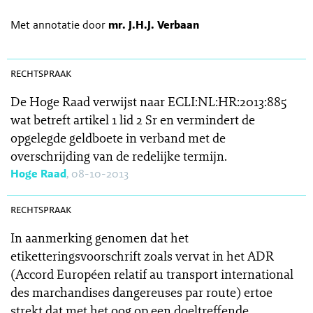
Met annotatie door
mr. J.H.J. Verbaan
SR 2013-0380
rechtspraak
De Hoge Raad verwijst naar ECLI:NL:HR:2013:885
wat betreft artikel 1 lid 2 Sr en vermindert de
opgelegde geldboete in verband met de
overschrijding van de redelijke termijn.
Hoge Raad
, 08-10-2013
SR 2013-0393
rechtspraak
In aanmerking genomen dat het
etiketteringsvoorschrift zoals vervat in het ADR
(Accord Européen relatif au transport international
des marchandises dangereuses par route) ertoe
strekt dat met het oog op een doeltreffende