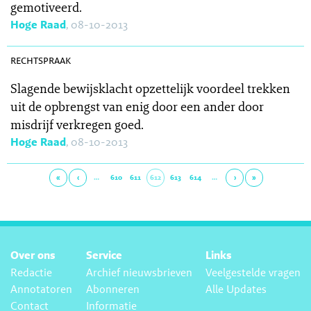
gemotiveerd.
Hoge Raad
, 08-10-2013
SR 2013-0391
rechtspraak
Slagende bewijsklacht opzettelijk voordeel trekken
uit de opbrengst van enig door een ander door
misdrijf verkregen goed.
Hoge Raad
, 08-10-2013
«
‹
…
610
611
612
613
614
…
›
»
Over ons
Service
Links
Redactie
Archief nieuwsbrieven
Veelgestelde vragen
Annotatoren
Abonneren
Alle Updates
Contact
Informatie